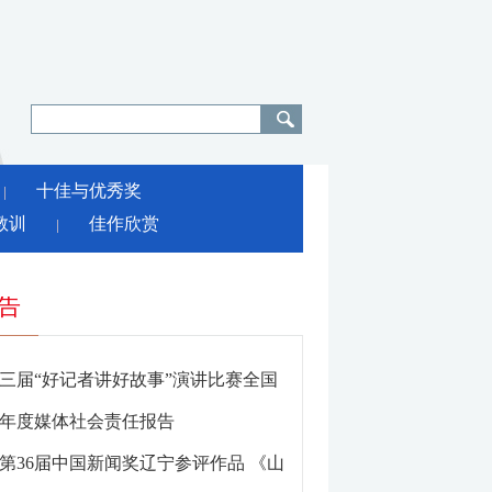
十佳与优秀奖
│
教训
佳作欣赏
│
告
三届“好记者讲好故事”演讲比赛全国
辽宁拟推荐人选公示
25年度媒体社会责任报告
第36届中国新闻奖辽宁参评作品 《山
 英雄回家》的补充公示