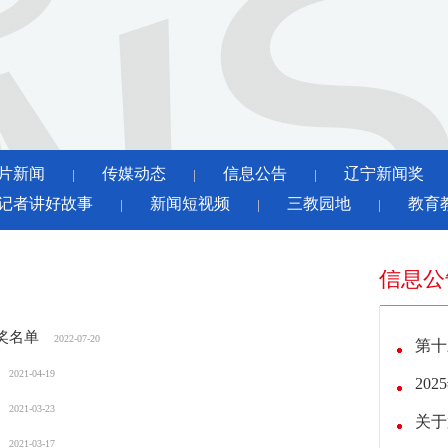
片新闻
传媒动态
信息公告
辽宁新闻奖
│
│
│
记者讲好故事
新闻短视频
三教园地
教育
│
│
│
信息公
奖名单
2022-07-20
第十
选拔赛
2021-04-19
20
2021-03-23
关于
河铭记
2021-03-17